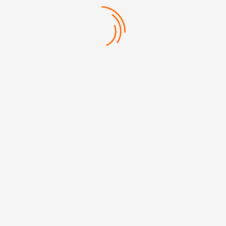
Categories:
Diğer Ü
Mehmet Akif Mh. Doğanevler Cd. No:65/B Ümraniye/İstanbul
+90 (216) 313 17 13
info@erpromarket.com