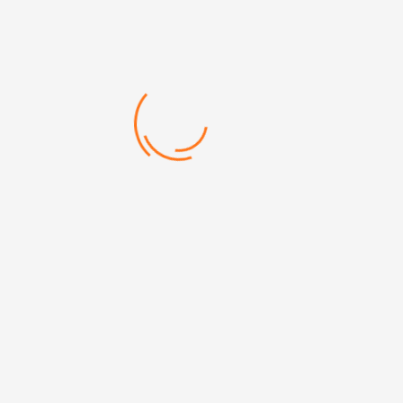
mAh
645 KODLU BEYAZ POWERBANK 8000 mAh
Ürün 8000 mAh
Lithium Polymer Battery – Lityum polimer Pil
Çift çıkışı bulunmaktadır.
Aynı anda iki cihazı şarj edebilme imkanı vardır.
Tek usb çıkışı kullanıldığında 2v gücünde ve daha hızlı
şarj edebilmektedir
Categories:
Powerbank
,
Teknolojik Ürünler