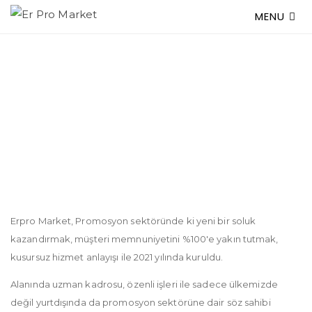
MENU
değer üreten
bir marka;
erpro market
Erpro Market, Promosyon sektöründe ki yeni bir soluk
kazandırmak, müşteri memnuniyetini %100'e yakın tutmak,
kusursuz hizmet anlayışı ile 2021 yılında kuruldu.
Alanında uzman kadrosu, özenli işleri ile sadece ülkemizde
değil yurtdışında da promosyon sektörüne dair söz sahibi