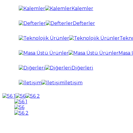
Kalemler
Defterler
Tekno
Masa 
Diğerleri
İletişim