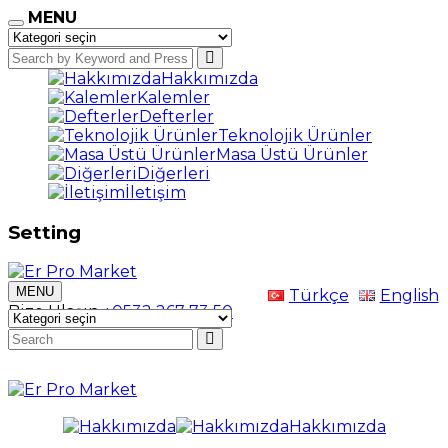
MENU
Hakkımızda
Kalemler
Defterler
Teknolojik Ürünler
Masa Üstü Ürünler
Diğerleri
İletişim
Setting
MENU
Türkçe
English
Bize Ulaşın
+0532 267 73 50
Hakkımızda