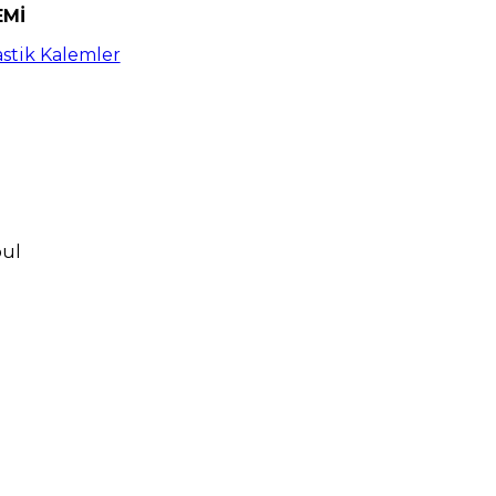
EMİ
astik Kalemler
bul