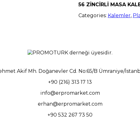
56 ZİNCİRLİ MASA KAL
Categories:
Kalemler
,
Pl
hmet Akif Mh. Doğanevler Cd. No:65/B Ümraniye/İstan
+90 (216) 313 17 13
info@erpromarket.com
erhan@erpromarket.com
+90 532 267 73 50