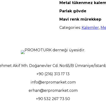
Metal tükenmez kale
Parlak gövde
Mavi renk mürekkep
Categories:
Kalemler
,
Me
hmet Akif Mh. Doğanevler Cd. No:65/B Ümraniye/İstan
+90 (216) 313 17 13
info@erpromarket.com
erhan@erpromarket.com
+90 532 267 73 50