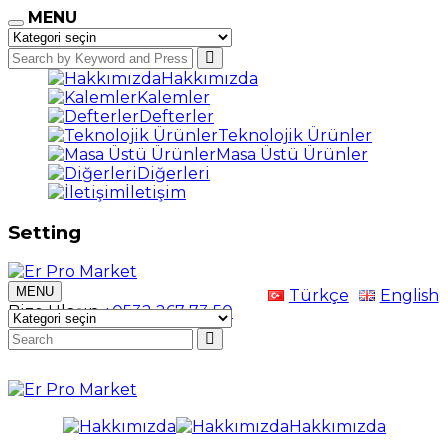
MENU
Hakkımızda
Kalemler
Defterler
Teknolojik Ürünler
Masa Üstü Ürünler
Diğerleri
İletişim
Setting
MENU
Türkçe
English
Bize Ulaşın
+0532 267 73 50
Hakkımızda