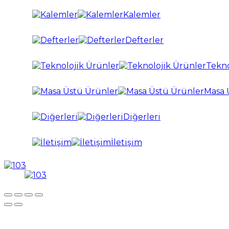
Kalemler
Defterler
Tekno
Masa 
Diğerleri
İletişim