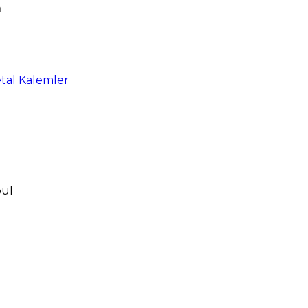
m
tal Kalemler
bul