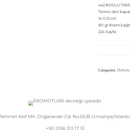
442 KODLU TARİ
Termo deri kapa
14 X 21 cm
80 gr Krem kağı
224 Sayfa
Categories:
Defterle
ehmet Akif Mh. Doğanevler Cd. No:65/B Ümraniye/İstanb
+90 (216) 313 17 13