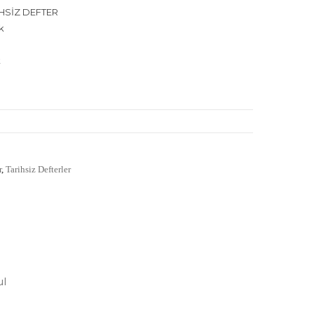
HSİZ DEFTER
k
t
r
,
Tarihsiz Defterler
ul