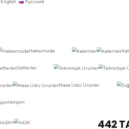
English
Русский
Hakkımızda
Ka
Defterler
Masa Üstü Ürünler
İletişim
442 T