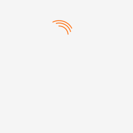
433 TARİHSİZ DEFTER
433 KODLU TARİHSİZ DEFTER
Termo deri kapak
13 x 21 cm
80 gr krem kağıt
80 Sayfa
Categories:
Defterler
,
Tarihsiz Defterler