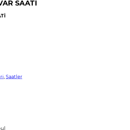
VAR SAATİ
Tİ
ri
,
Saatler
bul