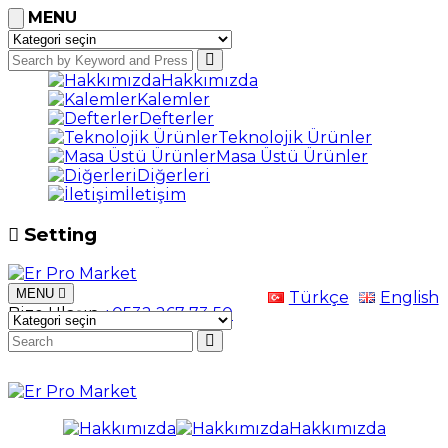
MENU
Hakkımızda
Kalemler
Defterler
Teknolojik Ürünler
Masa Üstü Ürünler
Diğerleri
İletişim
Setting
MENU
Türkçe
English
Bize Ulaşın
+0532 267 73 50
Hakkımızda