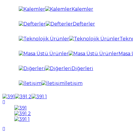
Kalemler
Defterler
Tekno
Masa 
Diğerleri
İletişim