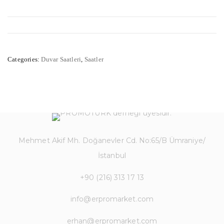
Categories:
Duvar Saatleri
,
Saatler
Mehmet Akif Mh. Doğanevler Cd. No:65/B Ümraniye/
İstanbul
+90 (216) 313 17 13
info@erpromarket.com
erhan@erpromarket.com