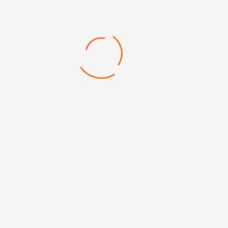
недатированный
442 Блокнот недатированный
Материал обложки: термокожа
Размер: 14 x 21 см
224 страницы, бумага кремовая, 80 г/м2
Categories:
Блокноты
,
Недатированные блокноты