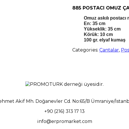
885 POSTACI OMUZ Ç
Omuz askılı postacı 
En: 35 cm
Yükseklik: 35 cm
Körük: 10 cm
100 gr. elyaf kumaş
Categories:
Çantalar
,
Pos
hmet Akif Mh. Doğanevler Cd. No:65/B Ümraniye/İstan
+90 (216) 313 17 13
info@erpromarket.com