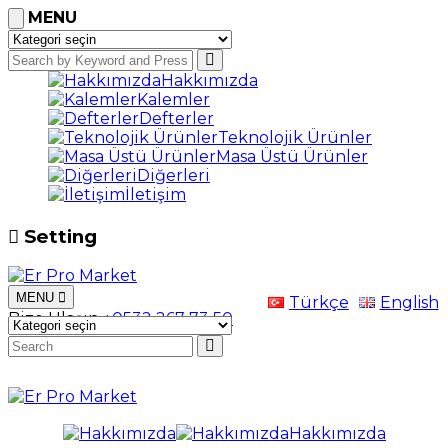
MENU
Hakkımızda
Kalemler
Defterler
Teknolojik Ürünler
Masa Üstü Ürünler
Diğerleri
İletişim
Setting
MENU
Türkçe
English
Bize Ulaşın
+0532 267 73 50
Hakkımızda