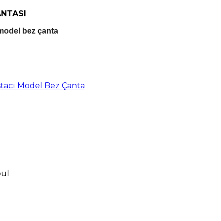
ANTASI
model bez çanta
tacı Model Bez Çanta
bul