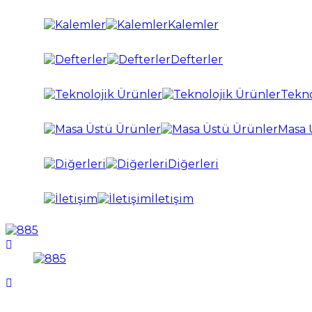
Kalemler
Defterler
Tekno
Masa 
Diğerleri
İletişim