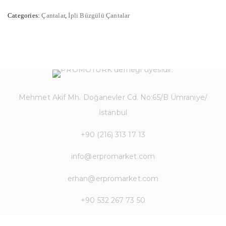
Categories:
Çantalar
,
İpli Büzgülü Çantalar
Mehmet Akif Mh. Doğanevler Cd. No:65/B Ümraniye/
İstanbul
+90 (216) 313 17 13
info@erpromarket.com
erhan@erpromarket.com
+90 532 267 73 50