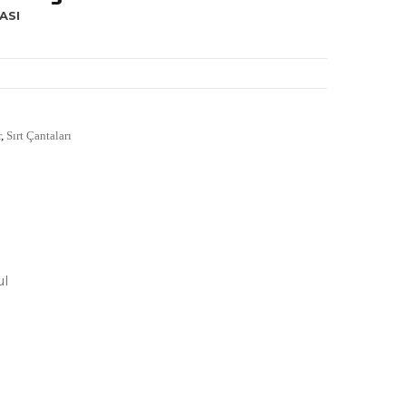
ASI
r
,
Sırt Çantaları
ul