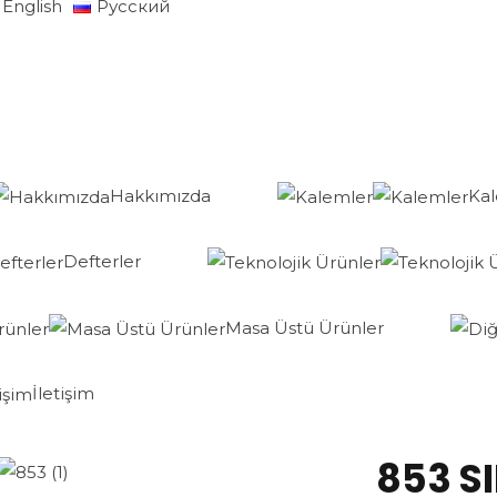
English
Русский
Hakkımızda
Ka
Defterler
Masa Üstü Ürünler
İletişim
853 S