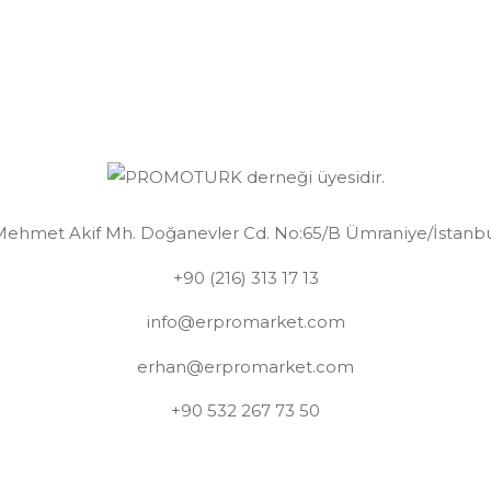
ehmet Akif Mh. Doğanevler Cd. No:65/B Ümraniye/İstanb
+90 (216) 313 17 13
info@erpromarket.com
erhan@erpromarket.com
+90 532 267 73 50