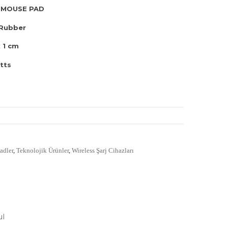
 MOUSE PAD
 Rubber
x 1 cm
tts
adler
,
Teknolojik Ürünler
,
Wireless Şarj Cihazları
ul