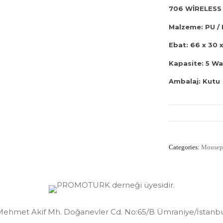
706 WİRELESS
Malzeme: PU /
Ebat: 66 x 30 
Kapasite: 5 Wa
Ambalaj: Kutu
Categories:
Mousep
ehmet Akif Mh. Doğanevler Cd. No:65/B Ümraniye/İstanb