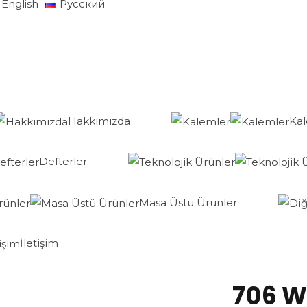
English
Русский
Hakkımızda
Ka
Defterler
Masa Üstü Ürünler
İletişim
706 W