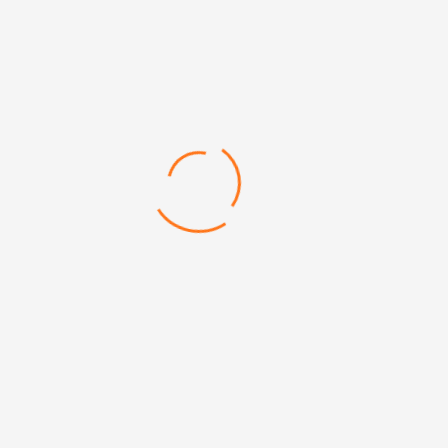
Kilometre
Kalori Ölçer
Bluetooth Telefon Bağlantısı
Arama Mesaj Hatırlatma
Ateş Ölçer
Uyku Hatırlatma
Su İçme Zamanı Hatırlatma
Titreşimli Bildirim
Lefun Sağlık Uygulaması
50 mAh Batarya