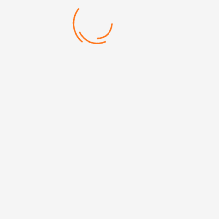
Çıkış : 5V-1,5A (Çift Çıkış)
Şarj Olma Süresi :5-6 saat*
Categories:
Powerbank
,
Teknolojik Ürünler
Mehmet Akif Mh. Doğanevler Cd. No:65/B Ümraniye/
İstanbul
+90 (216) 313 17 13