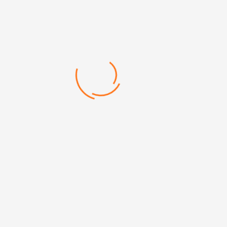
52 PLASTİK KALEM
52 PLASTİK KALEM
Tükenmez Kalem
UV ve Tampon Baskı
Basmalı
Categories:
Kalemler
,
Plastik Kalemler