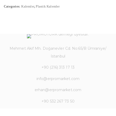
Categories:
Kalemler
,
Plastik Kalemler
Mehmet Akif Mh. Doğanevler Cd. No:65/B Ümraniye/
İstanbul
+90 (216) 313 17 13
info@erpromarket.com
erhan@erpromarket.com
+90 532 267 73 50