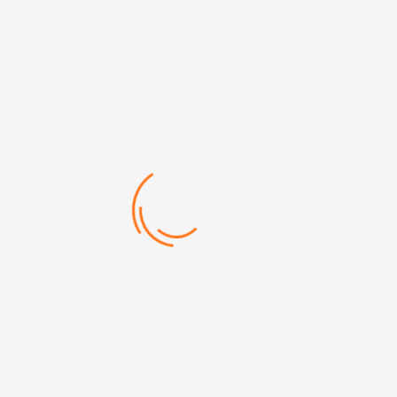
448 TARİHSİZ DEFTER
448 KODLU TARİHSİZ DEFTER
Termo deri kapak
13 x 21 cm
80 gr Krem kağıt
224 Sayfa