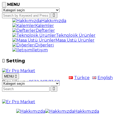
MENU
Hakkımızda
Kalemler
Defterler
Teknolojik Ürünler
Masa Üstü Ürünler
Diğerleri
İletişim
Setting
MENU
Türkçe
English
Bize Ulaşın
+0532 267 73 50
Hakkımızda