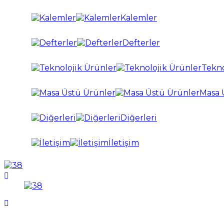
Kalemler
Defterler
Tekno
Masa 
Diğerleri
İletişim