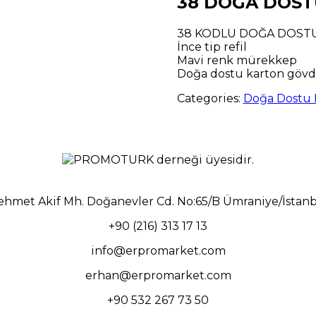
38 DOĞA DOST
38 KODLU DOĞA DOSTU
İnce tip refil
Mavi renk mürekkep
Doğa dostu karton göv
Categories:
Doğa Dostu 
hmet Akif Mh. Doğanevler Cd. No:65/B Ümraniye/İstan
+90 (216) 313 17 13
info@erpromarket.com
erhan@erpromarket.com
+90 532 267 73 50