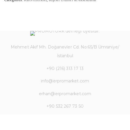
Mehmet Akif Mh. Doğanevler Cd. No:65/B Ümraniye/
İstanbul
+90 (216) 313 17 13
info@erpromarket.com
erhan@erpromarket.com
+90 532 267 73 50