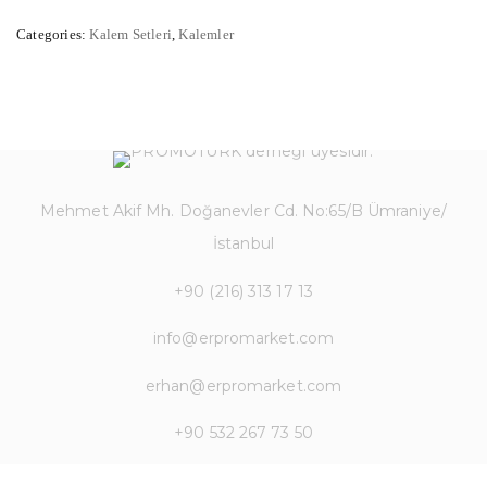
Categories:
Kalem Setleri
,
Kalemler
Mehmet Akif Mh. Doğanevler Cd. No:65/B Ümraniye/
İstanbul
+90 (216) 313 17 13
info@erpromarket.com
erhan@erpromarket.com
+90 532 267 73 50