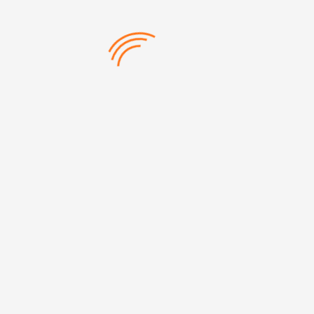
Siyah ve Metal renk seçeneği
LED ışıklı El Feneri
Anahtarlık özelliği
Ürün Ebatı: 8,2 cm x 1,4 cm ( anahtarlık kısmı hariç)
Malzeme: Metal
Categories:
Fenerler
,
Kişisel Ürünler & Aksesuarlar