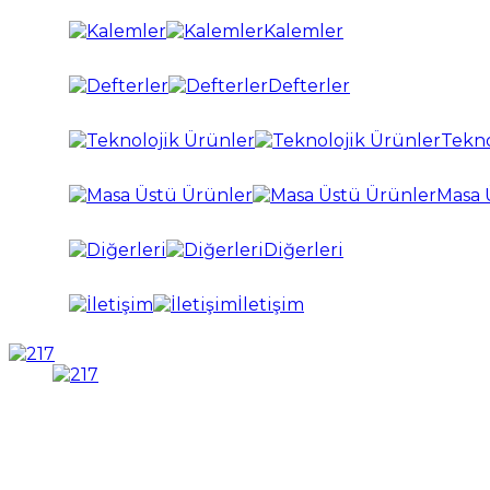
Kalemler
Defterler
Tekno
Masa 
Diğerleri
İletişim