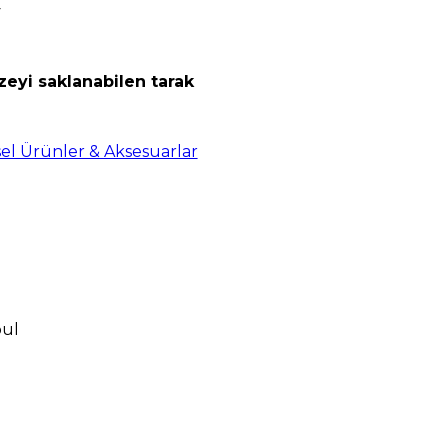
y
zeyi saklanabilen tarak
sel Ürünler & Aksesuarlar
bul