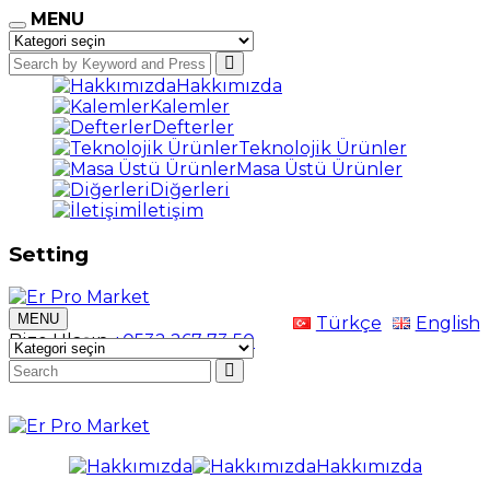
MENU
Hakkımızda
Kalemler
Defterler
Teknolojik Ürünler
Masa Üstü Ürünler
Diğerleri
İletişim
Setting
MENU
Türkçe
English
Bize Ulaşın
+0532 267 73 50
Hakkımızda