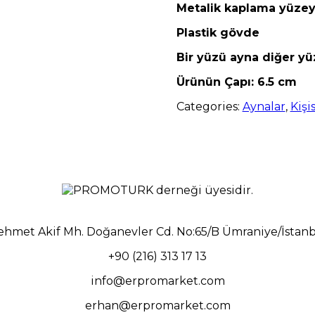
Metalik kaplama yüze
Plastik gövde
Bir yüzü ayna diğer yü
Ürünün Çapı: 6.5 cm
Categories:
Aynalar
,
Kişi
hmet Akif Mh. Doğanevler Cd. No:65/B Ümraniye/İstan
+90 (216) 313 17 13
info@erpromarket.com
erhan@erpromarket.com