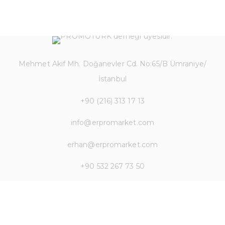
Mehmet Akif Mh. Doğanevler Cd. No:65/B Ümraniye/
İstanbul
+90 (216) 313 17 13
info@erpromarket.com
erhan@erpromarket.com
+90 532 267 73 50