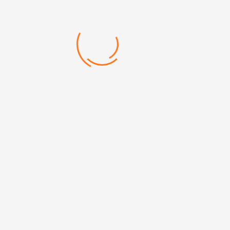
Categories:
Kalemler
,
Metal Kalemler
Mehmet Akif Mh. Doğanevler Cd. No:65/B Ümraniye/