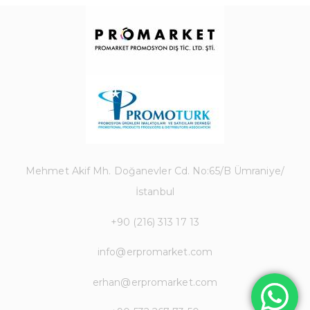
Mehmet Akif Mh. Doğanevler Cd. No:65/B Ümraniye/
İstanbul
+90 (216) 313 17 13
info@erpromarket.com
erhan@erpromarket.com