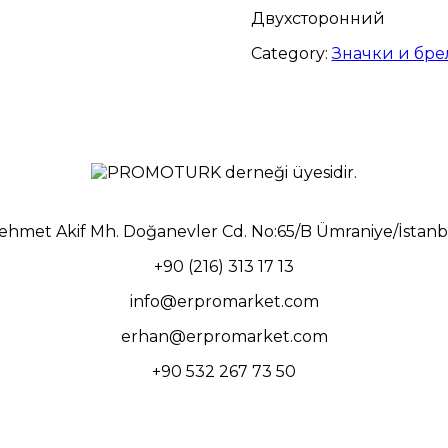
Двухсторонний
Category:
Значки и бре
ehmet Akif Mh. Doğanevler Cd. No:65/B Ümraniye/İstanb
+90 (216) 313 17 13
info@erpromarket.com
erhan@erpromarket.com
+90 532 267 73 50