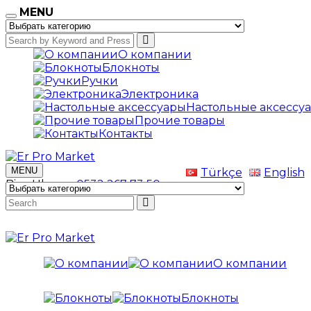
MENU
О компании
Блокноты
Ручки
Электроника
Настольные аксессу
Прочие товары
Контакты
MENU
Türkçe
English
Bize Ulaşın
+0532 267 73 50
О компании
Блокноты