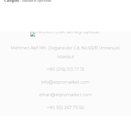
Category:
Значки и брелоки
Mehmet Akif Mh. Doğanevler Cd. No:65/B Ümraniye/
İstanbul
+90 (216) 313 17 13
info@erpromarket.com
erhan@erpromarket.com
+90 532 267 73 50