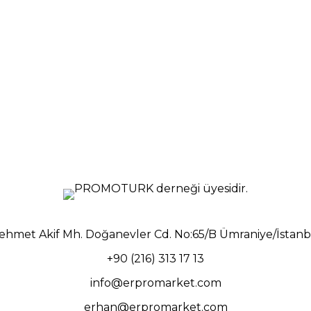
ehmet Akif Mh. Doğanevler Cd. No:65/B Ümraniye/İstanb
+90 (216) 313 17 13
info@erpromarket.com
erhan@erpromarket.com